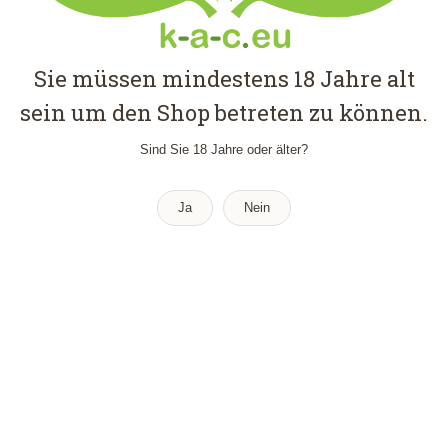
Sie müssen mindestens 18 Jahre alt
sein um den Shop betreten zu können.
Sind Sie 18 Jahre oder älter?
Ja
Nein
ULTRA RED 210125 “QUR”
Händler - Q
Kratom
Red Vein
,
,
€
22,00
Inkl. MwSt.
(
€
220,00
/ 1 kg)
Versand
zzgl.
Bei Lieferungen in Nicht-EU-Länder können zusätzliche Zölle, Steuern und
Gebühren anfallen.