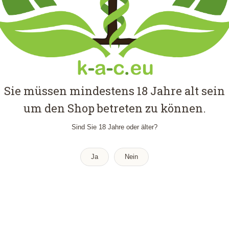
rätig
rrätig
rätig
rätig
Sie müssen mindestens 18 Jahre alt sein
rätig
um den Shop betreten zu können.
ätig
Sind Sie 18 Jahre oder älter?
Ja
Nein
Archives
Met
Regi
Anm
Entr