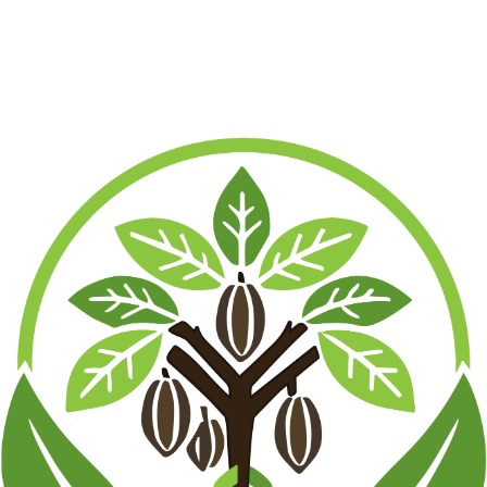
AUS
GUAYUSA – BIO ENERGY TEE
en.
Gesundheit
Hanftee
Booster|Ersatz
,
,
Show Details
: 305