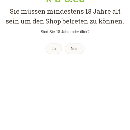
2 Gramm: 2 vorrätig
Sie müssen mindestens 18 Jahre alt
15 Gramm: 7 vorrätig
sein um den Shop betreten zu können.
1 Gramm: 13 vorrätig
Sind Sie 18 Jahre oder älter?
Ja
Nein
Archives
Meta
Registrieren
Anmelden