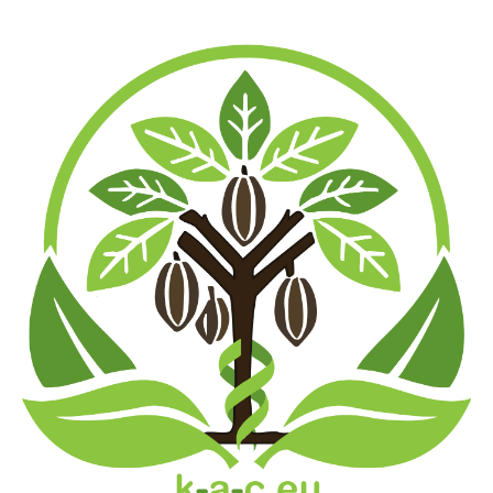
CBD ISOLAT 99,98%
CBD ÖL
Isolat
Räucherware
,
,
€
11,50
–
€
257,00
Inkl. MwSt.
Versand
zzgl.
Bei Lieferungen in Nicht-EU-Länder können zusätzliche Zölle, Steuern und
Gebühren anfallen.
€
11,50
–
€
257,00
Show Details
50 Gramm: 4 vorrätig
30 Gramm: 6 vorrätig