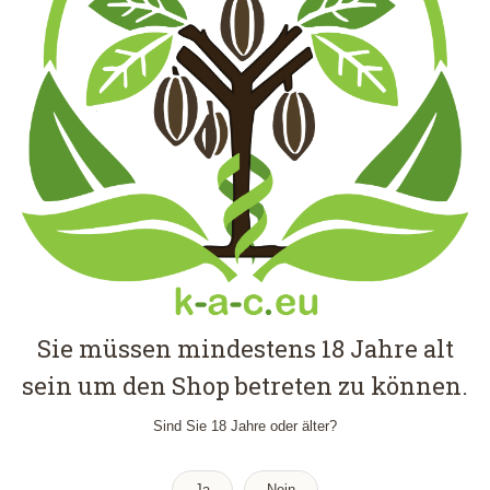
GREEN HULU 101225 “LGH”
Händler - L
Kratom
Green Vein
,
,
€
72,95
–
€
122,95
Inkl. MwSt.
Versand
zzgl.
Bei Lieferungen in Nicht-EU-Länder können zusätzliche Zölle, Steuern und
Sie müssen mindestens 18 Jahre alt
Gebühren anfallen.
sein um den Shop betreten zu können.
€
72,95
–
€
122,95
Sind Sie 18 Jahre oder älter?
Show Details
Ja
Nein