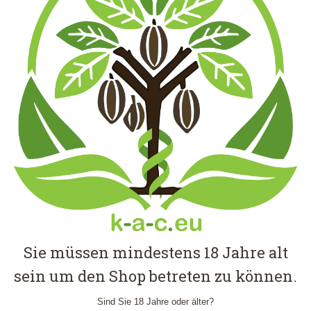
Sie müssen mindestens 18 Jahre alt
sein um den Shop betreten zu können.
GREEN ELEPHANT 101225 “EGE”
Händler - E
Lab-Tested
Kratom
Green Vein
,
,
,
Sind Sie 18 Jahre oder älter?