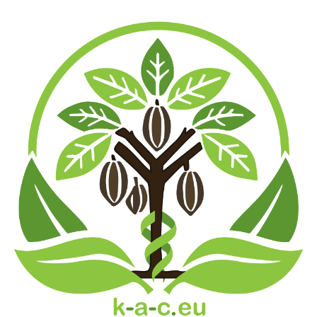
Gebühren anfallen.
€
3,50
–
€
122,95
Show Details
10 Gramm: 60 vorrätig
50 Gramm: 23 vorrätig
100 Gramm: 22 vorrätig
250 Gramm: 17 vorrätig
500 Gramm: 15 vorrätig
1000 Gramm: 8 vorrätig