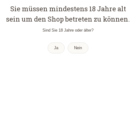
Sie müssen mindestens 18 Jahre alt
sein um den Shop betreten zu können.
Sind Sie 18 Jahre oder älter?
Ja
Nein
SMOOTH GREEN 101225 “LSG”
Händler - L
Lab-Tested
Kratom
Green Vein
,
,
,
€
3,50
–
€
122,95