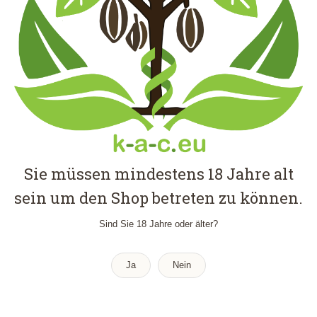
Sie müssen mindestens 18 Jahre alt
DOYPACK – STANDBODENBEUTEL
sein um den Shop betreten zu können.
Sonstige
Sonstiges
Zubehör
,
,
€
0,50
–
€
1,29
Sind Sie 18 Jahre oder älter?
Inkl. MwSt.
Versand
zzgl.
Ja
Nein
Bei Lieferungen in Nicht-EU-Länder können zusätzliche Zölle, Steuern und
Gebühren anfallen.
€
0,50
–
€
1,29