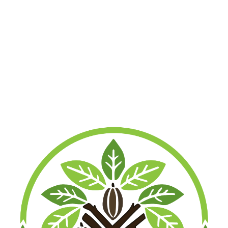
others
Das Cookie wird verwendet, um
die Zustimmung des Benutzers
für die Cookies der Kategorie
"Andere" zu speichern.
cookielawinfo-
11 months
Dieses Cookie wird vom GDPR
checkbox-
Cookie Consent Plugin gesetzt.
necessary
Das Cookie wird verwendet, um
die Zustimmung des Benutzers
für die Cookies der Kategorie
"Notwendig" zu speichern.
cookielawinfo-
11 months
Dieses Cookie wird vom GDPR
checkbox-
Cookie Consent Plugin gesetzt.
performance
Das Cookie wird verwendet, um
die Zustimmung des Benutzers
für die Cookies der Kategorie
"Leistung" zu speichern.
viewed_cooki
11 months
Das Cookie wird vom GDPR
e_policy
Cookie Consent Plugin gesetzt
und dient dazu, zu speichern, ob
der Benutzer der Verwendung
von Cookies zugestimmt hat
oder nicht. Es speichert keine
persönlichen Daten.
Funktionale Cookies