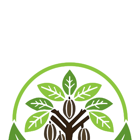
14 vorrätig
Yellow Sumatra 291124
"BYSM" - 500 Gramm
€
72,95
12 vorrätig
Supreme Green 180325
"BSPG" - 500 Gramm
€
72,95
14 vorrätig
Green Malay 310325
"BGM" - 500 Gramm
€
72,95
7 vorrätig
Green Vein Wild 101225
"QGVW" - 500 Gramm
€
72,95
13 vorrätig
White Maeng Da 150126
"BWMD" - 500 Gramm
€
72,95
12 vorrätig